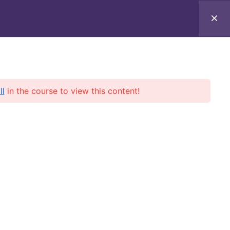
Features
Testimonials
FAQ
Log In
ll
in the course to view this content!