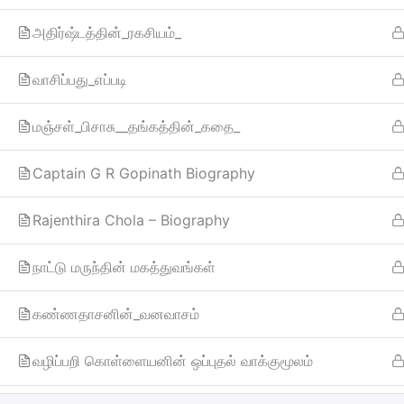
அதிர்ஷ்டத்தின்_ரகசியம்_
வாசிப்பது_எப்படி
மஞ்சள்_பிசாசு__தங்கத்தின்_கதை_
Captain G R Gopinath Biography
Rajenthira Chola – Biography
நாட்டு மருந்தின் மகத்துவங்கள்
கண்ணதாசனின்_வனவாசம்
வழிப்பறி கொள்ளையனின் ஒப்புதல் வாக்குமூலம்