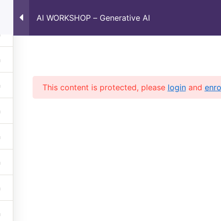
AI WORKSHOP – Generative AI
Home
Courses
I
This content is protected, please
login
and
enro