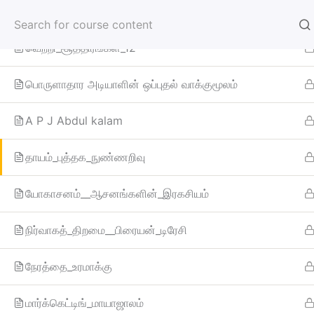
Skip
Stephan hawking answers
Ennuvathellam Uyarvu
to
content
வெற்றி_சூத்திரங்கள்_12
Home
Courses
AI WORKSHOP – Generative A
பொருளாதார அடியாளின் ஒப்புதல் வாக்குமூலம்
A P J Abdul kalam
தாயம்_புத்தக_நுண்ணறிவு
யோகாசனம்__ஆசனங்களின்_இரகசியம்
நிர்வாகத்_திறமை__பிரையன்_டிரேசி
நேரத்தை_உரமாக்கு
மார்க்கெட்டிங்_மாயாஜாலம்